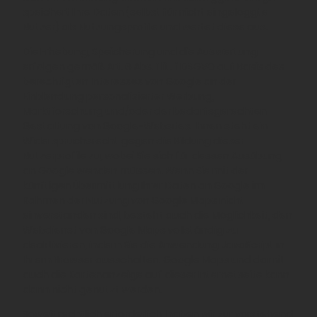
speichert Ihre Daten (selbst für nicht eingeloggte
Nutzer) als Nutzungsprofile und wertet diese aus.
Die Erhebung, Speicherung und die Auswertung
erfolgen gemäß Art. 6 Abs. 1 lit. f DSGVO auf Basis des
berechtigten Interesses von Google an der
Einblendung personalisierter Werbung,
Marktforschung und/oder der bedarfsgerechten
Gestaltung von Google-Websites. Ihnen steht ein
Widerspruchsrecht gegen die Bildung dieser
Nutzerprofile zu, wobei Sie sich für dessen Ausübung
an Google wenden müssen. Wenn Sie mit der
künftigen Übermittlung Ihrer Daten an Google im
Rahmen der Nutzung von Google Maps nicht
einverstanden sind, besteht auch die Möglichkeit, den
Webdienst von Google Maps vollständig zu
deaktivieren, indem Sie die Anwendung JavaScript in
Ihrem Browser ausschalten. Google Maps und damit
auch die Kartenanzeige auf dieser Internetseite kann
dann nicht genutzt werden.
Soweit rechtlich erforderlich, haben wir zur vorstehend