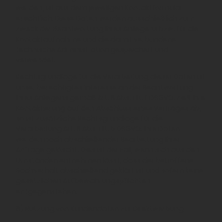
werden, ist aus dem jeweiligen Kontaktformular
ersichtlich. Diese Daten werden ausschließlich zum
Zweck der Beantwortung Ihres Anliegens bzw. für die
Kontaktaufnahme und die damit verbundene
technische Administration gespeichert und
verwendet.
Rechtsgrundlage für die Verarbeitung dieser Daten ist
unser berechtigtes Interesse an der Beantwortung
Ihres Anliegens gemäß Art. 6 Abs. 1 lit. f DSGVO. Zielt Ihre
Kontaktierung auf den Abschluss eines Vertrages ab,
so ist zusätzliche Rechtsgrundlage für die
Verarbeitung Art. 6 Abs. 1 lit. b DSGVO. Ihre Daten
werden nach abschließender Bearbeitung Ihrer
Anfrage gelöscht. Dies ist der Fall, wenn sich aus den
Umständen entnehmen lässt, dass der betroffene
Sachverhalt abschließend geklärt ist und sofern keine
gesetzlichen Aufbewahrungspflichten
entgegenstehen.
6) Nutzung von Kundendaten zur Direktwerbung