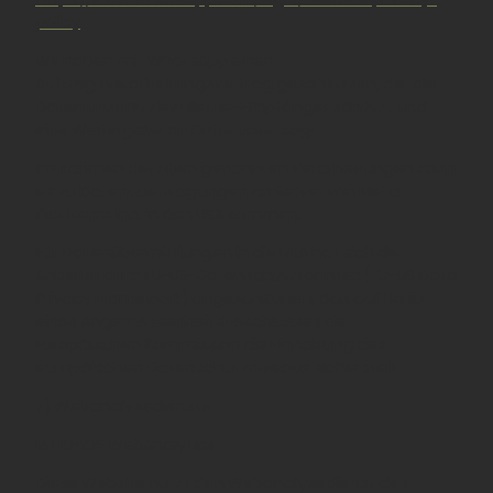
policy
Wir haben mit WhatsApp einen
Auftragsverarbeitungsvertrag geschlossen, der die
Daten unserer Newsletter-Empfänger schützt und
eine Weitergabe an Dritte untersagt.
Im Rahmen der oben genannten Verarbeitungen kann
es zu Datenübertragungen an Server von Meta
Platforms Inc. in den USA kommen.
Für Datenübermittlungen in die USA hat sich der
Anbieter dem EU-US-Datenschutzrahmen (EU-US Data
Privacy Framework) angeschlossen, das auf Basis
eines Angemessenheitsbeschlusses der
Europäischen Kommission die Einhaltung des
europäischen Datenschutzniveaus sicherstellt.
7) Webanalysedienste
1&1 IONOS WebAnalytics
Diese Website nutzt den Webanalysedienst des