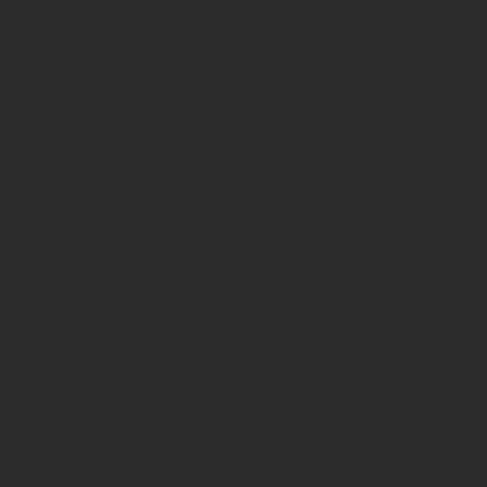
Ireland Limited, Gordon House, 4 Barrow St, Dublin, D04
E5W5, Irland (“Google”).
Google Maps ist ein Webdienst zur Darstellung von
interaktiven (Land-)Karten, um geographische
Informationen visuell darzustellen. Über die Nutzung
dieses Dienstes wird Ihnen unser Standort angezeigt
und eine etwaige Anfahrt erleichtert.
Bereits beim Aufrufen derjenigen Unterseiten, in die die
Karte von Google Maps eingebunden ist, werden
Informationen über Ihre Nutzung unserer Website (wie
z.B. Ihre IP-Adresse) an Server von Google übertragen
und dort gespeichert, hierbei kann es auch zu einer
Übermittlung an die Server der Google LLC. in den USA
kommen. Dies erfolgt unabhängig davon, ob Google
ein Nutzerkonto bereitstellt, über das Sie eingeloggt
sind oder ob ein Nutzerkonto besteht. Wenn Sie bei
Google eingeloggt sind, werden Ihre Daten direkt
Ihrem Konto zugeordnet. Wenn Sie die Zuordnung mit
Ihrem Profil bei Google nicht wünschen, müssen Sie
sich vor Aktivierung des Buttons ausloggen. Google