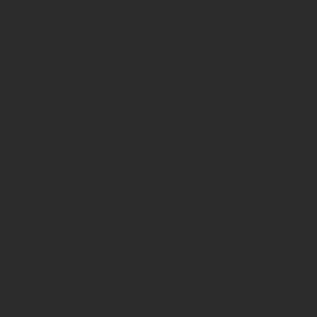
und eine unberechtigte Weitergabe an Dritte
untersagt.
4) Cookies
Um den Besuch unserer Website attraktiv zu
gestalten und die Nutzung bestimmter Funktionen zu
ermöglichen, verwenden wir Cookies, also kleine
Textdateien, die auf Ihrem Endgerät abgelegt
werden. Teilweise werden diese Cookies nach
Schließen des Browsers automatisch wieder gelöscht
(sog. „Session-Cookies“), teilweise verbleiben diese
Cookies länger auf Ihrem Endgerät und ermöglichen
das Speichern von Seiteneinstellungen (sog.
„persistente Cookies“). Im letzteren Fall können Sie die
Speicherdauer der Übersicht zu den Cookie-
Einstellungen Ihres Webbrowsers entnehmen.
Sofern durch einzelne von uns eingesetzte Cookies
auch personenbezogene Daten verarbeitet werden,
erfolgt die Verarbeitung gemäß Art. 6 Abs. 1 lit. b DSGVO
entweder zur Durchführung des Vertrages, gemäß