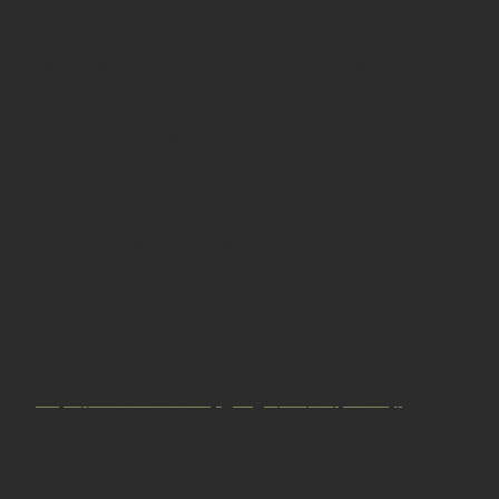
dargestellten Verarbeitung Ihrer Daten Ihre
Einwilligung gemäß Art. 6 Abs. 1 lit. a DSGVO eingeholt.
Sie können Ihre erteilte Einwilligung jederzeit mit
Wirkung für die Zukunft widerrufen. Um Ihren Widerruf
auszuüben, befolgen Sie bitte die vorstehend
geschilderte Möglichkeit zur Vornahme eines
Widerspruchs.
Für Datenübermittlungen in die USA hat sich der
Anbieter dem EU-US-Datenschutzrahmen (EU-US Data
Privacy Framework) angeschlossen, das auf Basis
eines Angemessenheitsbeschlusses der
Europäischen Kommission die Einhaltung des
europäischen Datenschutzniveaus sicherstellt.
Weitere Hinweise zum Datenschutz von Google finden
sich hier:
https://business.safety.google/intl/de/privacy/
9) Tools und Sonstiges
Cookie-Consent-Tool