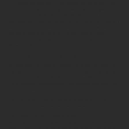
2.2
Diese Website nutzt aus Sicherheitsgründen und
zum Schutz der Übertragung personenbezogener
Daten und anderer vertraulicher Inhalte (z.B.
Bestellungen oder Anfragen an den Verantwortlichen)
eine SSL-bzw. TLS-Verschlüsselung. Sie können eine
verschlüsselte Verbindung an der Zeichenfolge
„https://“ und dem Schloss-Symbol in Ihrer
Browserzeile erkennen.
3) Hosting & Content-Delivery-Network
Für das Hosting unserer Website und die Darstellung
der Seiteninhalte nutzen wir einen Anbieter, der seine
Leistungen selbst oder durch ausgewählte Sub-
Unternehmer ausschließlich auf Servern innerhalb der
Europäischen Union erbringt.
Sämtliche auf unserer Website erhobenen Daten
werden auf diesen Servern verarbeitet.
Wir haben mit dem Anbieter einen
Auftragsverarbeitungsvertrag geschlossen, der den
Schutz der Daten unserer Seitenbesucher sicherstellt