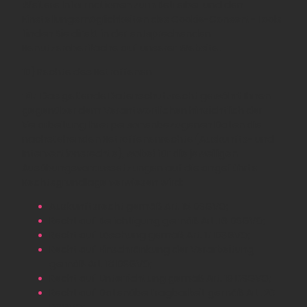
Weitere Informationen zum Betreiber und den
Einstellungsmöglichkeiten des Cookie-Consent-Tools
finden Sie direkt in der entsprechenden
Benutzeroberfläche auf unserer Website.
10) Rechte des Betroffenen
10.1
Das geltende Datenschutzrecht gewährt Ihnen
gegenüber dem Verantwortlichen hinsichtlich der
Verarbeitung Ihrer personenbezogenen Daten die
nachstehenden Betroffenenrechte (Auskunfts- und
Interventionsrechte), wobei für die jeweiligen
Ausübungsvoraussetzungen auf die angeführte
Rechtsgrundlage verwiesen wird:
Auskunftsrecht gemäß Art. 15 DSGVO;
Recht auf Berichtigung gemäß Art. 16 DSGVO;
Recht auf Löschung gemäß Art. 17 DSGVO;
Recht auf Einschränkung der Verarbeitung
gemäß Art. 18 DSGVO;
Recht auf Unterrichtung gemäß Art. 19 DSGVO;
Recht auf Datenübertragbarkeit gemäß Art. 20
DSGVO;