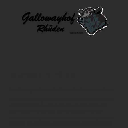
Datenschutzerklärung
1) Einleitung und Kontaktdaten des Verantwortlichen
1.1
Wir freuen uns, dass Sie unsere Website besuchen,
und bedanken uns für Ihr Interesse. Im Folgenden
informieren wir Sie über den Umgang mit Ihren
personenbezogenen Daten bei der Nutzung unserer
Website. Personenbezogene Daten sind hierbei alle