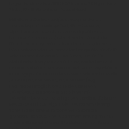
folgenden Anbieters: 1&1 IONOS Internet SE, Elgendorfer
Str. 57, 56410 Montabaur, Deutschland
Mithilfe von Cookies und/oder vergleichbaren
Technologien (Tracking-Pixel, Web-Beacons,
Algorithmen zum Auslesen von Endgeräte- und
Browserinformationen) erhebt und speichert der
Dienst pseudonymisierte Besucherdaten, darunter
Informationen des verwendeten Endgeräts wie die IP-
Adresse und Browserinformationen, um sie für
statistische Analysen des Nutzungsverhaltens auf
unserer Website auszuwerten und pseudonymisierte
Nutzungsprofile zu erstellen. Unter anderem ist so die
Auswertung von Bewegungsmustern (sog.
Heatmaps) möglich, welche die Dauer von
Seitenbesuchen sowie Interaktionen mit
Seiteninhalten (z. B. Texteingaben, Scrollen, Klicks und
Mouse-Overs) aufzeigen. Die Pseudonymisierung
schließt eine direkte Personenbeziehbarkeit
grundsätzlich aus. Eine Zusammenführung mit auf
andere Weise erhobenen Klardaten zu Ihrer Person
findet nicht statt.