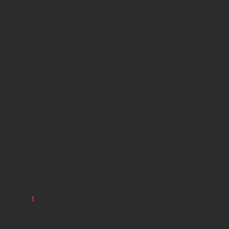
Gründe für die Verarbeitung nachweisen, die Ihre
Interessen, Rechte und Freiheiten überwiegen, oder
die Verarbeitung dient der Geltendmachung,
Ausübung oder Verteidigung von Rechtsansprüchen.
Bei der Verarbeitung von personenbezogenen Daten
zum Zwecke der Direktwerbung auf Grundlage von Art.
6 Abs. 1 lit. f DSGVO werden diese Daten so lange
gespeichert, bis Sie Ihr Widerspruchsrecht nach Art. 21
Abs. 2 DSGVO ausüben.
Sofern sich aus den sonstigen Informationen dieser
Erklärung über spezifische Verarbeitungssituationen
nichts anderes ergibt, werden gespeicherte
personenbezogene Daten im Übrigen dann gelöscht,
wenn sie für die Zwecke, für die sie erhoben oder auf
sonstige Weise verarbeitet wurden, nicht mehr
notwendig sind.
Datenschutzerklärung by IT-Recht Kanzlei
Stand: 15.07.2025