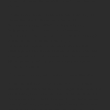
Daten, mit denen Sie persönlich identifiziert werden
können.
1.2
Verantwortlicher für die Datenverarbeitung auf
dieser Website im Sinne der Datenschutz-
Grundverordnung (DSGVO) ist Sabine Kirsch,
Gallowayhof, Am Lahberg 1, 38723 Seesen,
Deutschland, Tel.: +49053848251, E-Mail: sa.kirsch@t-
online.de. Der für die Verarbeitung von
personenbezogenen Daten Verantwortliche ist
diejenige natürliche oder juristische Person, die allein
oder gemeinsam mit anderen über die Zwecke und
Mittel der Verarbeitung von personenbezogenen
Daten entscheidet.
2) Datenerfassung beim Besuch unserer Website
2.1
Bei der bloß informatorischen Nutzung unserer
Website, also wenn Sie sich nicht registrieren oder uns
anderweitig Informationen übermitteln, erheben wir
nur solche Daten, die Ihr Browser an den Seitenserver
übermittelt (sog. „Server-Logfiles“). Wenn Sie unsere
Website aufrufen, erheben wir die folgenden Daten,