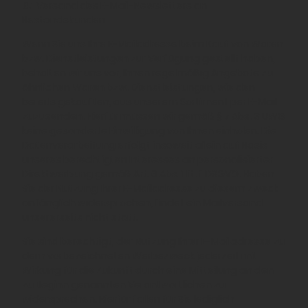
6.1
Versand des E-Mail-Newsletters an
Bestandskunden
Wenn Sie uns Ihre E-Mailadresse beim Kauf von Waren
bzw. Dienstleistungen zur Verfügung gestellt haben,
behalten wir uns vor, Ihnen regelmäßig Angebote zu
ähnlichen Waren bzw. Dienstleistungen, wie den
bereits gekauften, aus unserem Sortiment per E-Mail
zuzusenden. Hierfür müssen wir gemäß § 7 Abs. 3 UWG
keine gesonderte Einwilligung von Ihnen einholen. Die
Datenverarbeitung erfolgt insoweit allein auf Basis
unseres berechtigten Interesses an personalisierter
Direktwerbung gemäß Art. 6 Abs. 1 lit. f DSGVO. Haben
Sie der Nutzung Ihrer E-Mailadresse zu diesem Zweck
anfänglich widersprochen, findet ein Mailversand
unsererseits nicht statt.
Sie sind berechtigt, der Nutzung Ihrer E-Mailadresse zu
dem vorbezeichneten Werbezweck jederzeit mit
Wirkung für die Zukunft durch eine Mitteilung an den
zu Beginn genannten Verantwortlichen zu
widersprechen. Hierfür fallen für Sie lediglich