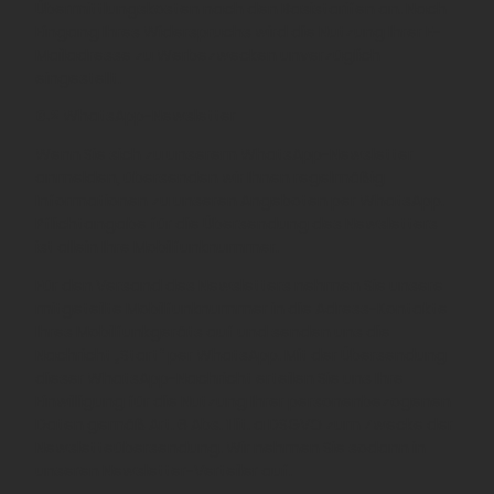
Übermittlungskosten nach den Basistarifen an. Nach
Eingang Ihres Widerspruchs wird die Nutzung Ihrer E-
Mailadresse zu Werbezwecken unverzüglich
eingestellt.
6.2
WhatsApp-Newsletter
Wenn Sie sich zu unserem WhatsApp-Newsletter
anmelden, übersenden wir Ihnen regelmäßig
Informationen zu unseren Angeboten per WhatsApp.
Pflichtangabe für die Übersendung des Newsletters
ist allein Ihre Mobilfunknummer.
Für den Versand des Newsletters nehmen Sie unsere
mitgeteilte Mobilfunknummer in die Adress-Kontakte
Ihres Mobilfunkgeräts auf und senden uns die
Nachricht „Start“ per WhatsApp. Mit der Übersendung
dieser WhatsApp-Nachricht erteilen Sie uns Ihre
Einwilligung für die Nutzung Ihrer personenbezogenen
Daten gemäß Art. 6 Abs. 1 lit. a DSGVO zum Zwecke der
Newsletteübersendung. Wir nehmen Sie sodann in
unseren Newsletter-Verteiler auf.