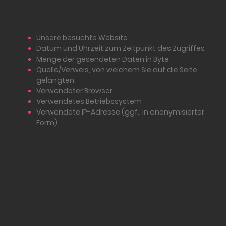
die für uns technisch erforderlich sind, um Ihnen die
Website anzuzeigen:
Unsere besuchte Website
Datum und Uhrzeit zum Zeitpunkt des Zugriffes
Menge der gesendeten Daten in Byte
Quelle/Verweis, von welchem Sie auf die Seite
gelangten
Verwendeter Browser
Verwendetes Betriebssystem
Verwendete IP-Adresse (ggf.: in anonymisierter
Form)
Die Verarbeitung erfolgt gemäß Art. 6 Abs. 1 lit. f DSGVO
auf Basis unseres berechtigten Interesses an der
Verbesserung der Stabilität und Funktionalität unserer
Website. Eine Weitergabe oder anderweitige
Verwendung der Daten findet nicht statt. Wir behalten
uns allerdings vor, die Server-Logfiles nachträglich zu
überprüfen, sollten konkrete Anhaltspunkte auf eine
rechtswidrige Nutzung hinweisen.