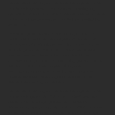
Bei der Verarbeitung von personenbezogenen Daten
auf Grundlage einer ausdrücklichen Einwilligung
gemäß Art. 6 Abs. 1 lit. a DSGVO werden die betroffenen
Daten so lange gespeichert, bis Sie Ihre Einwilligung
widerrufen.
Existieren gesetzliche Aufbewahrungsfristen für
Daten, die im Rahmen rechtsgeschäftlicher bzw.
rechtsgeschäftsähnlicher Verpflichtungen auf der
Grundlage von Art. 6 Abs. 1 lit. b DSGVO verarbeitet
werden, werden diese Daten nach Ablauf der
Aufbewahrungsfristen routinemäßig gelöscht, sofern
sie nicht mehr zur Vertragserfüllung oder
Vertragsanbahnung erforderlich sind und/oder
unsererseits kein berechtigtes Interesse an der
Weiterspeicherung fortbesteht.
Bei der Verarbeitung von personenbezogenen Daten
auf Grundlage von Art. 6 Abs. 1 lit. f DSGVO werden
diese Daten so lange gespeichert, bis Sie Ihr
Widerspruchsrecht nach Art. 21 Abs. 1 DSGVO ausüben,
es sei denn, wir können zwingende schutzwürdige