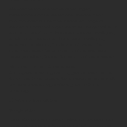
Alle oben beschriebenen Verarbeitungen,
insbesondere das Auslesen oder Speichern von
Informationen auf dem verwendeten Endgerät,
werden nur dann vollzogen, wenn Sie uns gemäß Art. 6
Abs. 1 lit. a DSGVO dazu Ihre ausdrückliche Einwilligung
erteilt haben. Sie können Ihre erteilte Einwilligung
jederzeit mit Wirkung für die Zukunft widerrufen,
indem Sie diesen Dienst in dem auf der Webseite
bereitgestellten „Cookie-Consent-Tool“ deaktivieren.
Wir haben mit dem Anbieter einen
Auftragsverarbeitungsvertrag geschlossen, der den
Schutz der Daten unserer Seitenbesucher sicherstellt
und eine unberechtigte Weitergabe an Dritte
untersagt.
8) Seitenfunktionalitäten
Google Maps
Diese Webseite nutzt einen Online-Kartendienst des
folgenden Anbieters: Google Maps (API) von Google