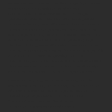
verwenden wir daher ein mobiles Endgerät, in dessen
Adressbuch ausschließlich die WhatsApp-
Kontaktdaten unserer Newsletter-Empfänger
gespeichert werden. Hierdurch wird sichergestellt,
dass jede Person, deren WhatsApp- Kontaktdaten in
unserem Adressbuch gespeichert sind, bereits bei
erstmaliger Nutzung der App auf seinem Gerät durch
Akzeptanz der WhatsApp-Nutzungsbedingungen in
die Übermittlung seiner WhatsApp-Telefonnummer
aus den Adressbüchern seiner Chat-Kontakte gemäß
Art. 6 Abs. 1 lit. a DSGVO eingewilligt hat. Eine
Übermittlung von Daten solcher Nutzer, die WhatsApp
nicht verwenden und/oder uns nicht über WhatsApp
kontaktiert haben, wird insofern ausgeschlossen.
Zweck und Umfang der Datenerhebung und die
weitere Verarbeitung und Nutzung der Daten durch
WhatsApp sowie Ihre diesbezüglichen Rechte und
Einstellungsmöglichkeiten zum Schutz Ihrer
Privatsphäre entnehmen Sie bitte den
Datenschutzhinweisen von WhatsApp:
https://www.whatsapp.com/legal/?eea=1#privacy-