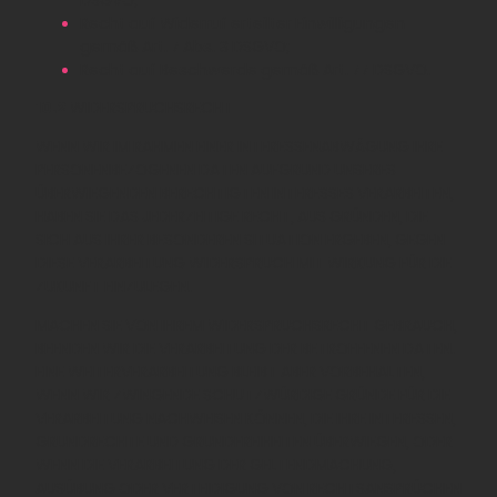
Recht auf Widerruf erteilter Einwilligungen
gemäß Art. 7 Abs. 3 DSGVO;
Recht auf Beschwerde gemäß Art. 77 DSGVO.
10.2
WIDERSPRUCHSRECHT
WENN WIR IM RAHMEN EINER INTERESSENABWÄGUNG IHRE
PERSONENBEZOGENEN DATEN AUFGRUND UNSERES
ÜBERWIEGENDEN BERECHTIGTEN INTERESSES VERARBEITEN,
HABEN SIE DAS JEDERZEITIGE RECHT, AUS GRÜNDEN, DIE
SICH AUS IHRER BESONDEREN SITUATION ERGEBEN, GEGEN
DIESE VERARBEITUNG WIDERSPRUCH MIT WIRKUNG FÜR DIE
ZUKUNFT EINZULEGEN.
MACHEN SIE VON IHREM WIDERSPRUCHSRECHT GEBRAUCH,
BEENDEN WIR DIE VERARBEITUNG DER BETROFFENEN DATEN.
EINE WEITERVERARBEITUNG BLEIBT ABER VORBEHALTEN,
WENN WIR ZWINGENDE SCHUTZWÜRDIGE GRÜNDE FÜR DIE
VERARBEITUNG NACHWEISEN KÖNNEN, DIE IHRE INTERESSEN,
GRUNDRECHTE UND GRUNDFREIHEITEN ÜBERWIEGEN, ODER
WENN DIE VERARBEITUNG DER GELTENDMACHUNG,
AUSÜBUNG ODER VERTEIDIGUNG VON RECHTSANSPRÜCHEN