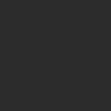
Zuordnung oder Protokollierung von Cookie-
Einstellungen doch zur Verarbeitung
personenbezogener Daten (wie etwa der IP-Adresse),
erfolgt diese gemäß Art. 6 Abs. 1 lit. f DSGVO auf Basis
unseres berechtigten Interesses an einem
rechtskonformen, nutzerspezifischen und
nutzerfreundlichen Einwilligungsmanagement für
Cookies und mithin an einer rechtskonformen
Ausgestaltung unseres Internetauftritts.
Weitere Rechtsgrundlage für die Verarbeitung ist
ferner Art. 6 Abs. 1 lit. c DSGVO. Wir unterliegen als
Verantwortliche der rechtlichen Verpflichtung, den
Einsatz technisch nicht notwendiger Cookies von der
jeweiligen Nutzereinwilligung abhängig zu machen.
Soweit erforderlich, haben wir mit dem Anbieter einen
Auftragsverarbeitungsvertrag geschlossen, der den
Schutz der Daten unserer Seitenbesucher sicherstellt
und eine unberechtigte Weitergabe an Dritte
untersagt.