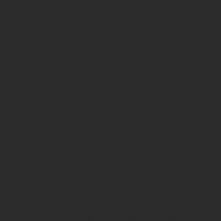
Diese Website nutzt zur Einholung wirksamer
Nutzereinwilligungen für einwilligungspflichtige
Cookies und cookie-basierte Anwendungen ein sog.
„Cookie-Consent-Tool“. Das „Cookie-Consent-Tool“
wird Nutzern bei Seitenaufruf in Form einer interaktiven
Benutzeroberfläche angezeigt, auf welcher sich per
Häkchensetzung Einwilligungen für bestimmte
Cookies und/oder cookie-basierte Anwendungen
erteilen lassen. Hierbei werden durch den Einsatz des
Tools alle einwilligungspflichtigen Cookies/Dienste nur
dann geladen, wenn der jeweilige Nutzer
entsprechende Einwilligungen per Häkchensetzung
erteilt. So wird sichergestellt, dass nur im Falle einer
erteilten Einwilligung derartige Cookies auf dem
jeweiligen Endgerät des Nutzers gesetzt werden.
Das Tool setzt technisch notwendige Cookies, um Ihre
Cookie-Präferenzen zu speichern. Personenbezogene
Nutzerdaten werden hierbei grundsätzlich nicht
verarbeitet.
Kommt es im Einzelfall zum Zwecke der Speicherung,