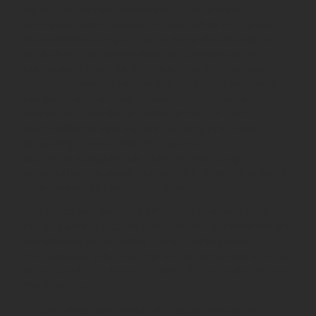
Die von uns bei der Anmeldung zum Newsletter
erhobenen Daten werden ausschließlich für Zwecke
der werblichen Ansprache im Wege des Newsletters
verarbeitet. Sie können jederzeit den Newsletter
abmelden, indem Sie uns die Nachricht „Stop“ per
WhatsApp senden. Nach erfolgter Abmeldung wird
Ihre Mobilfunknummer unverzüglich in unserem
Newsletter-Verteiler gelöscht, soweit Sie nicht
ausdrücklich in eine weitere Nutzung Ihrer Daten
eingewilligt haben oder wir uns eine
darüberhinausgehende Datenverwendung
vorbehalten, die gesetzlich erlaubt ist und über die wir
Sie in dieser Erklärung informieren.
Bitte beachten Sie, dass WhatsApp Business Zugriff
auf das Adressbuch des von uns hierfür verwendeten
mobilen Endgeräts erhält und im Adressbuch
gespeicherte Telefonnummern automatisch an einen
Server des Mutterkonzerns Meta Platforms Inc. in den
USA überträgt.
Für den Versand unseres WhatsApp-Newsletters