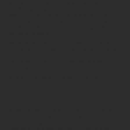
Art. 6 Abs. 1 lit. a DSGVO im Falle einer erteilten
Einwilligung oder gemäß Art. 6 Abs. 1 lit. f DSGVO zur
Wahrung unserer berechtigten Interessen an der
bestmöglichen Funktionalität der Website sowie einer
kundenfreundlichen und effektiven Ausgestaltung
des Seitenbesuchs.
Sie können Ihren Browser so einstellen, dass Sie über
das Setzen von Cookies informiert werden und einzeln
über deren Annahme entscheiden oder die Annahme
von Cookies für bestimmte Fälle oder generell
ausschließen können.
Bitte beachten Sie, dass bei Nichtannahme von
Cookies die Funktionalität unserer Website
eingeschränkt sein kann.
5) Kontaktaufnahme
Im Rahmen der Kontaktaufnahme mit uns (z.B. per
Kontaktformular oder E-Mail) werden
personenbezogene Daten erhoben. Welche Daten im
Falle der Nutzung eines Kontaktformulars erhoben