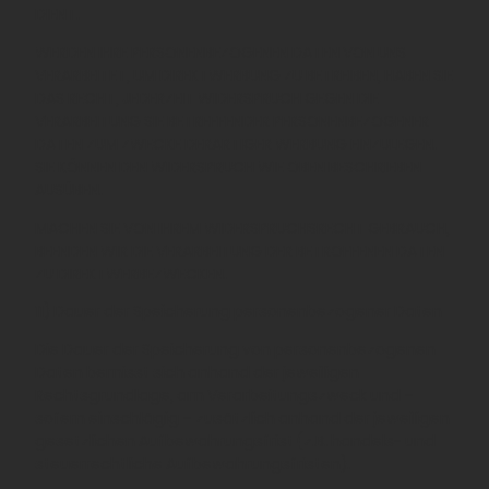
DIENT.
WERDEN IHRE PERSONENBEZOGENEN DATEN VON UNS
VERARBEITET, UM DIREKTWERBUNG ZU BETREIBEN, HABEN SIE
DAS RECHT, JEDERZEIT WIDERSPRUCH GEGEN DIE
VERARBEITUNG SIE BETREFFENDER PERSONENBEZOGENER
DATEN ZUM ZWECKE DERARTIGER WERBUNG EINZULEGEN.
SIE KÖNNEN DEN WIDERSPRUCH WIE OBEN BESCHRIEBEN
AUSÜBEN.
MACHEN SIE VON IHREM WIDERSPRUCHSRECHT GEBRAUCH,
BEENDEN WIR DIE VERARBEITUNG DER BETROFFENEN DATEN
ZU DIREKTWERBEZWECKEN.
11) Dauer der Speicherung personenbezogener Daten
Die Dauer der Speicherung von personenbezogenen
Daten bemisst sich anhand der jeweiligen
Rechtsgrundlage, am Verarbeitungszweck und –
sofern einschlägig – zusätzlich anhand der jeweiligen
gesetzlichen Aufbewahrungsfrist (z.B. handels- und
steuerrechtliche Aufbewahrungsfristen).